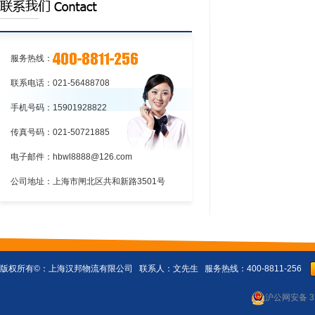
海至新疆喀什中铁快运运输公司，一站
务热线400-8811-...
详情>>
式上海到新疆喀什中铁快运物流公司，
24小时服务热线400-8...
详情>>
服务热线：
联系电话：021-56488708
手机号码：15901928822
传真号码：021-50721885
电子邮件：hbwl8888@126.com
公司地址：上海市闸北区共和新路3501号
版权所有©：
上海汉邦物流有限公司
联系人：文先生 服务热线：400-8811-256
沪公网安备 31