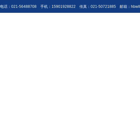
电话：021-56488708 手机：15901928822 传真：021-50721885 邮箱：