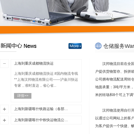
仓储服务Ware
上海到重庆成都物流快运
汉邦物流目前在全国
户提供货物暂存、拆拼
上海到重庆成都物流快运 #国内物流专线
公司拥有物流配送周转仓
**上海汉邦物流有限公司——沪渝川快运
专家，准时直达，省心省...
地面承重：3吨/平方米，
米的转场和8个可上下
详情>>
上海到新疆喀什铁路运输（各部门积极服务旅客安全有序出行）
汉邦物流使用自行开
以通过公司网站上的客
优质上海到新疆喀什铁路运输，上海至
上海到新疆喀什中铁快运物流公司（央行将推出1000亿元再贷款支持交通运输、物流仓储业融资）
新疆喀什铁路货运公司，一站式上海到
为客户提供一个快捷、
优质上海到新疆喀什中铁快运物流，上
新疆喀什铁路运输货运公司，24小时服