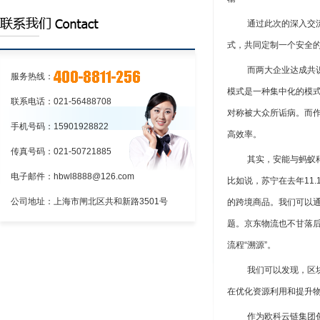
上海到新疆物流专线
通过此次的深入交
上海到乌鲁木齐物流专线
式，共同定制一个安全
而两大企业达成共
服务热线：
模式是一种集中化的模
联系电话：021-56488708
对称被大众所诟病。而
手机号码：15901928822
高效率。
传真号码：021-50721885
其实，安能与蚂蚁
电子邮件：hbwl8888@126.com
比如说，苏宁在去年11
公司地址：上海市闸北区共和新路3501号
的跨境商品。我们可以
题。京东物流也不甘落后
流程“溯源”。
我们可以发现，区
在优化资源利用和提升
作为欧科云链集团